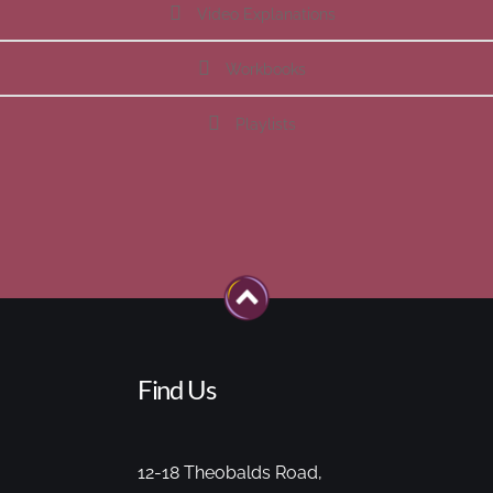
Video Explanations
Workbooks
Playlists
Find Us
12-18 Theobalds Road,