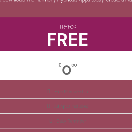
TRY FOR
FREE
0
£
00
Free Membership
All Apps Included
Daily Reminder