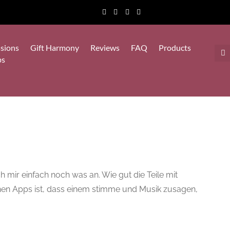
sions
Gift Harmony
Reviews
FAQ
Products
ps
 mir einfach noch was an. Wie gut die Teile mit
lchen Apps ist, dass einem stimme und Musik zusagen,