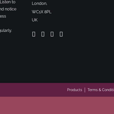
Listen to
London,
nd notice
WC1X 8PL
cess
UK
ularly.
Products
Terms & Condit