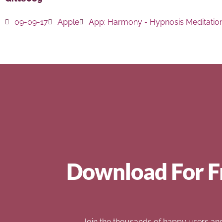
09-09-17
Apple
App:
Harmony - Hypnosis Meditatio
Download For F
Join the thousands of happy users an