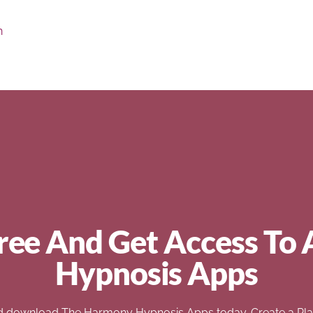
n
ree And Get Access To 
Hypnosis Apps
d download The Harmony Hypnosis Apps today. Create a Play