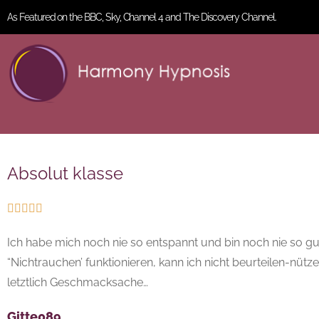
As Featured on the BBC, Sky, Channel 4 and The Discovery Channel.
Absolut klasse





Ich habe mich noch nie so entspannt und bin noch nie so gut
“Nichtrauchen’ funktionieren, kann ich nicht beurteilen-nü
letztlich Geschmacksache…
Gitte089